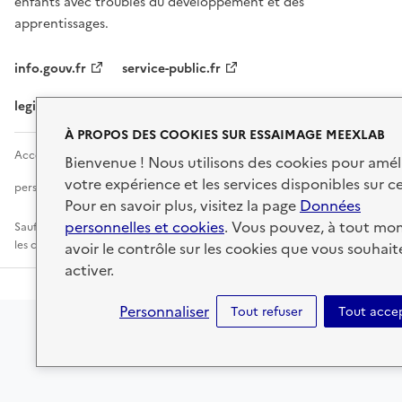
enfants avec troubles du développement et des
apprentissages.
info.gouv.fr
service-public.fr
legifrance.gouv.fr
data.gouv.fr
À PROPOS DES COOKIES SUR ESSAIMAGE MEEXLAB
Accessibilité : non conforme
Mentions légales
Données
Bienvenue ! Nous utilisons des cookies pour amél
votre expérience et les services disponibles sur ce
personnelles
Conditions d'utilisation
Sécurité
Pour en savoir plus, visitez la page
Données
personnelles et cookies
. Vous pouvez, à tout mo
Sauf mention explicite de propriété intellectuelle détenue par des tiers,
les contenus de ce site sont proposés sous
licence etalab-2.0
avoir le contrôle sur les cookies que vous souhait
activer.
Personnaliser
Tout refuser
Tout acce